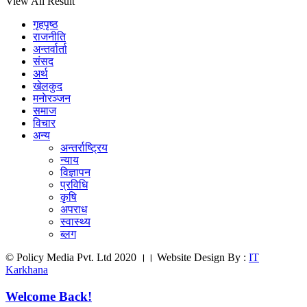
View All Result
गृहपृष्ठ
राजनीति
अन्तर्वार्ता
संसद
अर्थ
खेलकुद
मनाेरञ्जन
समाज
विचार
अन्य
अन्तर्राष्ट्रिय
न्याय
विज्ञापन
प्रविधि
कृषि
अपराध
स्वास्थ्य
ब्लग
© Policy Media Pvt. Ltd 2020 ।। Website Design By :
IT
Karkhana
Welcome Back!