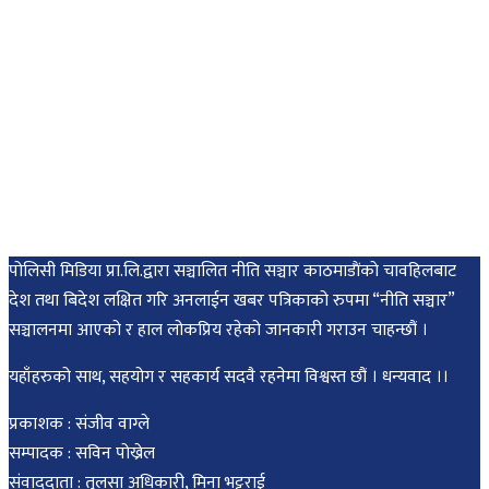
पोलिसी मिडिया प्रा.लि.द्वारा सञ्चालित नीति सञ्चार काठमाडाैंकाे चावहिलबाट
देश तथा बिदेश लक्षित गरि अनलाईन खबर पत्रिकाको रुपमा “नीति सञ्चार”
सञ्चालनमा आएको र हाल लोकप्रिय रहेको जानकारी गराउन चाहन्छौं ।
यहाँहरुको साथ, सहयोग र सहकार्य सदवै रहनेमा विश्वस्त छौं । धन्यवाद ।।
प्रकाशक : संजीव वाग्ले
सम्पादक : सविन पोख्रेल
संवाददाता : तुलसा अधिकारी, मिना भट्टराई