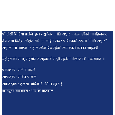
पोलिसी मिडिया प्रा.लि.द्वारा सञ्चालित नीति सञ्चार काठमाडाैंकाे चावहिलबाट
देश तथा बिदेश लक्षित गरि अनलाईन खबर पत्रिकाको रुपमा “नीति सञ्चार”
सञ्चालनमा आएको र हाल लोकप्रिय रहेको जानकारी गराउन चाहन्छौं ।
यहाँहरुको साथ, सहयोग र सहकार्य सदवै रहनेमा विश्वस्त छौं । धन्यवाद ।।
प्रकाशक : संजीव वाग्ले
सम्पादक : सविन पोख्रेल
संवाददाता : तुलसा अधिकारी, मिना भट्टराई
कम्प्यूटर ग्राफिक्स : आर के कटवाल