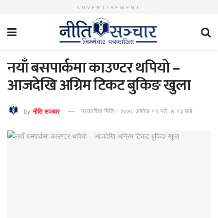
ADVERTISEMENT
नयाँ बसपार्कमा काउण्टर थपियो –
आजदेखि अग्रिम टिकट बुकिङ खुला
by
नीति सञ्चार
प्रकाशित मिति : २०७८ अशोज ११ गते, ७:१३ बजे