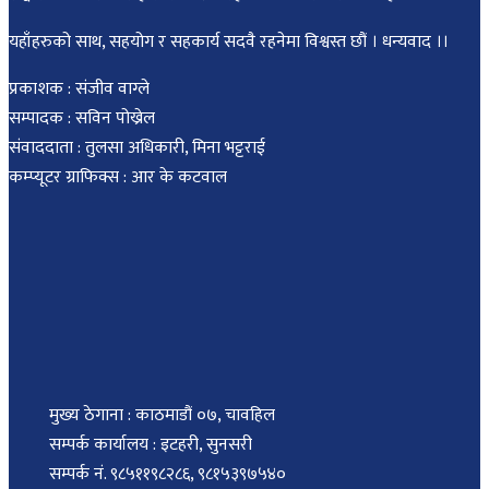
यहाँहरुको साथ, सहयोग र सहकार्य सदवै रहनेमा विश्वस्त छौं । धन्यवाद ।।
प्रकाशक : संजीव वाग्ले
सम्पादक : सविन पोख्रेल
संवाददाता : तुलसा अधिकारी, मिना भट्टराई
कम्प्यूटर ग्राफिक्स : आर के कटवाल
मुख्य ठेगाना : काठमाडौं ०७, चावहिल
सम्पर्क कार्यालय : इटहरी, सुनसरी
सम्पर्क नं. ९८५११९८२८६, ९८१५३९७५४०