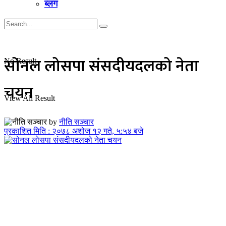
ब्लग
सोनल लोसपा संसदीयदलको नेता
No Result
चयन
View All Result
by
नीति सञ्चार
प्रकाशित मिति : २०७८ अशोज १२ गते, ५:५४ बजे