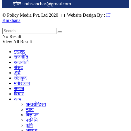
इमेल : nitisanchar@gmail.com
© Policy Media Pvt. Ltd 2020 ।। Website Design By :
IT
Karkhana
No Result
View All Result
गृहपृष्ठ
राजनीति
अन्तर्वार्ता
संसद
अर्थ
खेलकुद
मनाेरञ्जन
समाज
विचार
अन्य
अन्तर्राष्ट्रिय
न्याय
विज्ञापन
प्रविधि
कृषि
अपराध