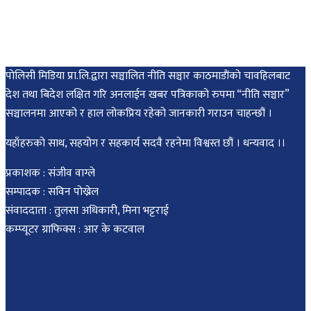
पोलिसी मिडिया प्रा.लि.द्वारा सञ्चालित नीति सञ्चार काठमाडाैंकाे चावहिलबाट
देश तथा बिदेश लक्षित गरि अनलाईन खबर पत्रिकाको रुपमा “नीति सञ्चार”
सञ्चालनमा आएको र हाल लोकप्रिय रहेको जानकारी गराउन चाहन्छौं ।
यहाँहरुको साथ, सहयोग र सहकार्य सदवै रहनेमा विश्वस्त छौं । धन्यवाद ।।
प्रकाशक : संजीव वाग्ले
सम्पादक : सविन पोख्रेल
संवाददाता : तुलसा अधिकारी, मिना भट्टराई
कम्प्यूटर ग्राफिक्स : आर के कटवाल