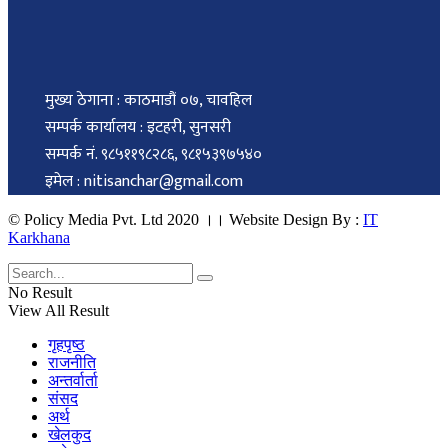
मुख्य ठेगाना : काठमाडौं ०७, चावहिल
सम्पर्क कार्यालय : इटहरी, सुनसरी
सम्पर्क नं. ९८५११९८२८६, ९८१५३९७५४०
इमेल : nitisanchar@gmail.com
© Policy Media Pvt. Ltd 2020 ।। Website Design By :
IT
Karkhana
No Result
View All Result
गृहपृष्ठ
राजनीति
अन्तर्वार्ता
संसद
अर्थ
खेलकुद