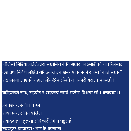
पोलिसी मिडिया प्रा.लि.द्वारा सञ्चालित नीति सञ्चार काठमाडाैंकाे चावहिलबाट
देश तथा बिदेश लक्षित गरि अनलाईन खबर पत्रिकाको रुपमा “नीति सञ्चार”
सञ्चालनमा आएको र हाल लोकप्रिय रहेको जानकारी गराउन चाहन्छौं ।
यहाँहरुको साथ, सहयोग र सहकार्य सदवै रहनेमा विश्वस्त छौं । धन्यवाद ।।
प्रकाशक : संजीव वाग्ले
सम्पादक : सविन पोख्रेल
संवाददाता : तुलसा अधिकारी, मिना भट्टराई
कम्प्यूटर ग्राफिक्स : आर के कटवाल