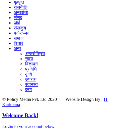
गृहपृष्ठ
राजनीति
अन्तर्वार्ता
संसद
अर्थ
खेलकुद
मनाेरञ्जन
समाज
विचार
अन्य
अन्तर्राष्ट्रिय
न्याय
विज्ञापन
प्रविधि
कृषि
अपराध
स्वास्थ्य
ब्लग
© Policy Media Pvt. Ltd 2020 ।। Website Design By :
IT
Karkhana
Welcome Back!
Login to your account below