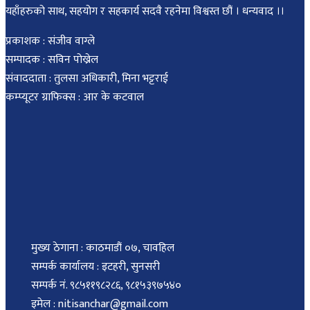
यहाँहरुको साथ, सहयोग र सहकार्य सदवै रहनेमा विश्वस्त छौं । धन्यवाद ।।
प्रकाशक : संजीव वाग्ले
सम्पादक : सविन पोख्रेल
संवाददाता : तुलसा अधिकारी, मिना भट्टराई
कम्प्यूटर ग्राफिक्स : आर के कटवाल
मुख्य ठेगाना : काठमाडौं ०७, चावहिल
सम्पर्क कार्यालय : इटहरी, सुनसरी
सम्पर्क नं. ९८५११९८२८६, ९८१५३९७५४०
इमेल : nitisanchar@gmail.com