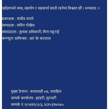
यहाँहरुको साथ, सहयोग र सहकार्य सदवै रहनेमा विश्वस्त छौं । धन्यवाद ।।
प्रकाशक : संजीव वाग्ले
सम्पादक : सविन पोख्रेल
संवाददाता : तुलसा अधिकारी, मिना भट्टराई
कम्प्यूटर ग्राफिक्स : आर के कटवाल
मुख्य ठेगाना : काठमाडौं ०७, चावहिल
सम्पर्क कार्यालय : इटहरी, सुनसरी
सम्पर्क नं. ९८५११९८२८६, ९८१५३९७५४०