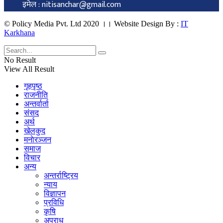
इमेल : nitisanchar@gmail.com
© Policy Media Pvt. Ltd 2020 ।। Website Design By :
IT
Karkhana
No Result
View All Result
गृहपृष्ठ
राजनीति
अन्तर्वार्ता
संसद
अर्थ
खेलकुद
मनाेरञ्जन
समाज
विचार
अन्य
अन्तर्राष्ट्रिय
न्याय
विज्ञापन
प्रविधि
कृषि
अपराध