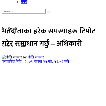
ब्लग
मतदाताका हरेक समस्याहरू टिपोट
No Result
गरेर समाधान गर्छु – अधिकारी
View All Result
by
नीति सञ्चार
प्रकाशित मिति : २०७९ बैशाख २१ गते, १९:५२ बजे