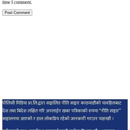
time I comment.
पोलिसी मिडिया प्रा.लि.द्वारा सञ्चालित नीति सञ्चार काठमाडाैंकाे चावहिलबाट
देश तथा बिदेश लक्षित गरि अनलाईन खबर पत्रिकाको रुपमा “नीति सञ्चार”
सञ्चालनमा आएको र हाल लोकप्रिय रहेको जानकारी गराउन चाहन्छौं ।