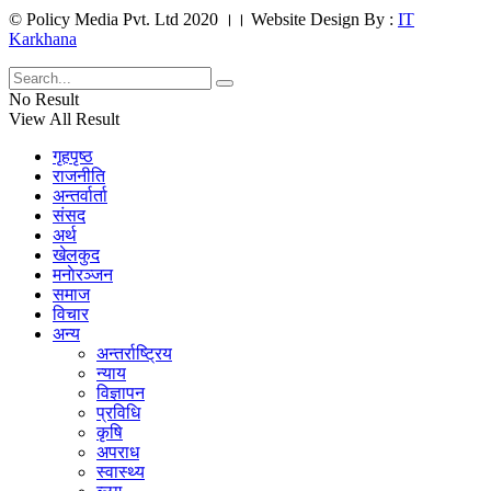
© Policy Media Pvt. Ltd 2020 ।। Website Design By :
IT
Karkhana
No Result
View All Result
गृहपृष्ठ
राजनीति
अन्तर्वार्ता
संसद
अर्थ
खेलकुद
मनाेरञ्जन
समाज
विचार
अन्य
अन्तर्राष्ट्रिय
न्याय
विज्ञापन
प्रविधि
कृषि
अपराध
स्वास्थ्य