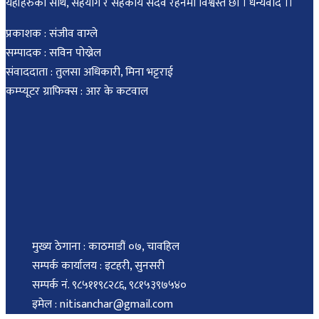
यहाँहरुको साथ, सहयोग र सहकार्य सदवै रहनेमा विश्वस्त छौं । धन्यवाद ।।
प्रकाशक : संजीव वाग्ले
सम्पादक : सविन पोख्रेल
संवाददाता : तुलसा अधिकारी, मिना भट्टराई
कम्प्यूटर ग्राफिक्स : आर के कटवाल
मुख्य ठेगाना : काठमाडौं ०७, चावहिल
सम्पर्क कार्यालय : इटहरी, सुनसरी
सम्पर्क नं. ९८५११९८२८६, ९८१५३९७५४०
इमेल : nitisanchar@gmail.com