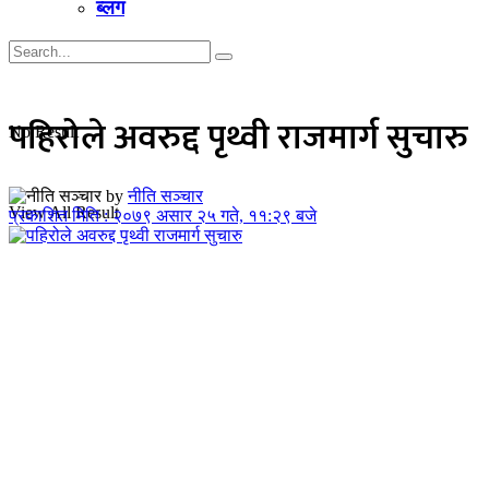
ब्लग
पहिरोले अवरुद्द पृथ्वी राजमार्ग सुचारु
No Result
by
नीति सञ्चार
View All Result
प्रकाशित मिति : २०७९ असार २५ गते, ११:२९ बजे