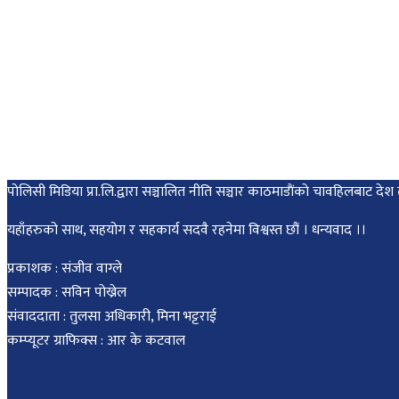
पोलिसी मिडिया प्रा.लि.द्वारा सञ्चालित नीति सञ्चार काठमाडाैंकाे चावहिलबाट
यहाँहरुको साथ, सहयोग र सहकार्य सदवै रहनेमा विश्वस्त छौं । धन्यवाद ।।
प्रकाशक : संजीव वाग्ले
सम्पादक : सविन पोख्रेल
संवाददाता : तुलसा अधिकारी, मिना भट्टराई
कम्प्यूटर ग्राफिक्स : आर के कटवाल