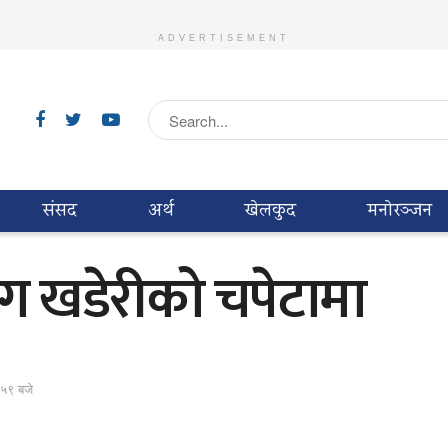
ADVERTISEMENT
संसद
अर्थ
खेलकुद
मनाेरञ्जन
 खडेरीको चपेटामा
:५९ बजे