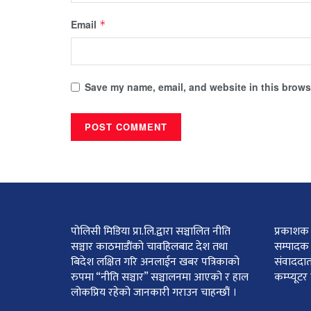
Email
*
Save my name, email, and website in this browse
पोलिसी मिडिया प्रा.लि.द्वारा सञ्चालित नीति
प्रकाशक :
सञ्चार काठमाडाैंकाे चावहिलबाट देश तथा
सम्पादक 
बिदेश लक्षित गरि अनलाईन खबर पत्रिकाको
संवाददात
रुपमा “नीति सञ्चार” सञ्चालनमा आएको र हाल
कम्प्यूट
लोकप्रिय रहेको जानकारी गराउन चाहन्छौं ।