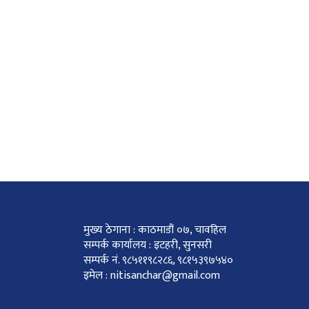
मुख्य ठेगाना : काठमाडौं ०७, चावहिल
सम्पर्क कार्यालय : इटहरी, सुनसरी
सम्पर्क नं. ९८५११९८२८६, ९८१५३९७५४०
इमेल : nitisanchar@gmail.com