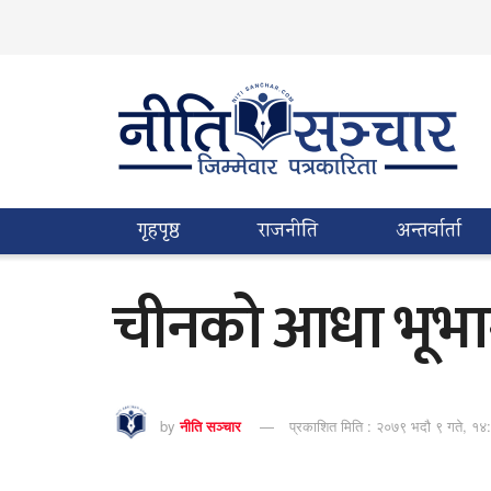
गृहपृष्ठ
राजनीति
अन्तर्वार्ता
चीनको आधा भूभाग
by
नीति सञ्चार
प्रकाशित मिति : २०७९ भदौ ९ गते, १४