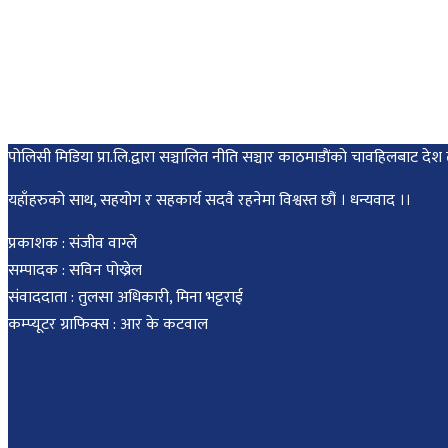
पोलिसी मिडिया प्रा.लि.द्वारा सञ्चालित नीति सञ्चार काठमाडाैंकाे चावहिलबाट
यहाँहरुको साथ, सहयोग र सहकार्य सदवै रहनेमा विश्वस्त छौं । धन्यवाद ।।
प्रकाशक : संजीव वाग्ले
सम्पादक : सविन पोख्रेल
संवाददाता : तुलसा अधिकारी, मिना भट्टराई
कम्प्यूटर ग्राफिक्स : आर के कटवाल