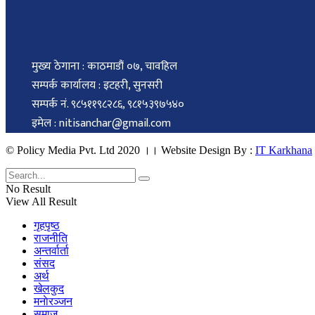
मुख्य ठेगाना : काठमाडौं ०७, चावहिल
सम्पर्क कार्यालय : इटहरी, सुनसरी
सम्पर्क नं. ९८५११९८२८६, ९८१५३९७५४०
इमेल : nitisanchar@gmail.com
© Policy Media Pvt. Ltd 2020 ।। Website Design By :
IT Karkhana
No Result
View All Result
गृहपृष्ठ
राजनीति
अन्तर्वार्ता
संसद
अर्थ
खेलकुद
मनाेरञ्जन
समाज