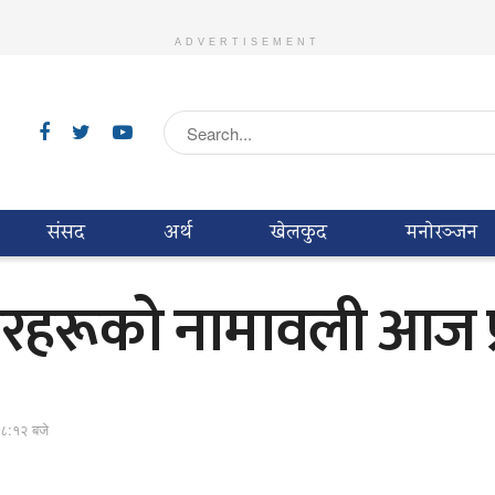
ADVERTISEMENT
संसद
अर्थ
खेलकुद
मनाेरञ्जन
वारहरूको नामावली आज प्
 ८:१२ बजे