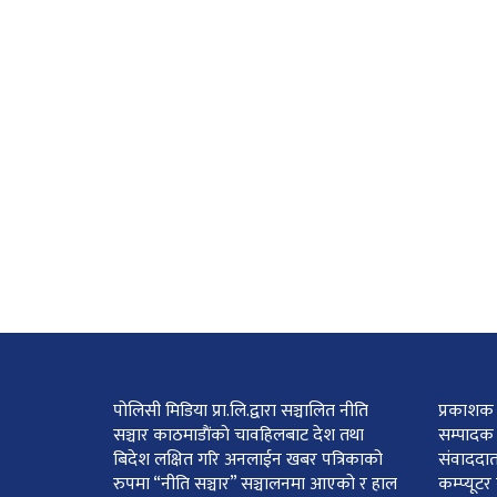
पोलिसी मिडिया प्रा.लि.द्वारा सञ्चालित नीति
प्रकाशक :
सञ्चार काठमाडाैंकाे चावहिलबाट देश तथा
सम्पादक 
बिदेश लक्षित गरि अनलाईन खबर पत्रिकाको
संवाददात
रुपमा “नीति सञ्चार” सञ्चालनमा आएको र हाल
कम्प्यूट