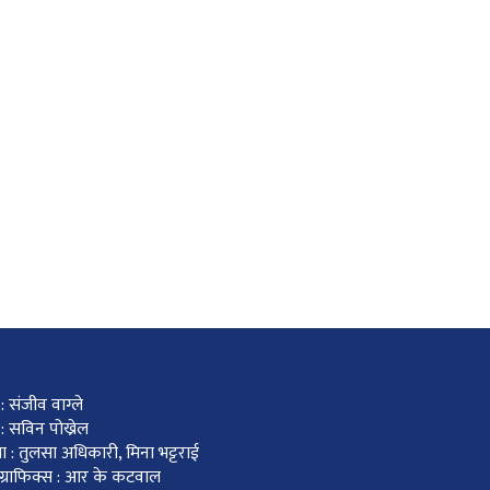
 संजीव वाग्ले
: सविन पोख्रेल
ा : तुलसा अधिकारी, मिना भट्टराई
र ग्राफिक्स : आर के कटवाल