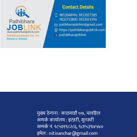
मुख्य ठेगाना : काठमाडौं ०७, चावहिल
सम्पर्क कार्यालय : इटहरी, सुनसरी
सम्पर्क नं. ९८५११९८२८६, ९८१५३९७५४०
इमेल : nitisanchar@gmail.com