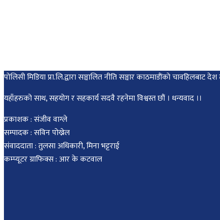
पोलिसी मिडिया प्रा.लि.द्वारा सञ्चालित नीति सञ्चार काठमाडाैंकाे चावहिलबाट
यहाँहरुको साथ, सहयोग र सहकार्य सदवै रहनेमा विश्वस्त छौं । धन्यवाद ।।
प्रकाशक : संजीव वाग्ले
सम्पादक : सविन पोख्रेल
संवाददाता : तुलसा अधिकारी, मिना भट्टराई
कम्प्यूटर ग्राफिक्स : आर के कटवाल