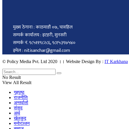
मुख्य ठेगाना : काठमाडौं ०७, चावहिल
सम्पर्क कार्यालय : इटहरी, सुनसरी
सम्पर्क नं. ९८५११९८२८६, ९८१५३९७५४०
इमेल : nitisanchar@gmail.com
© Policy Media Pvt. Ltd 2020 ।। Website Design By :
IT Karkhana
No Result
View All Result
गृहपृष्ठ
राजनीति
अन्तर्वार्ता
संसद
अर्थ
खेलकुद
मनाेरञ्जन
समाज