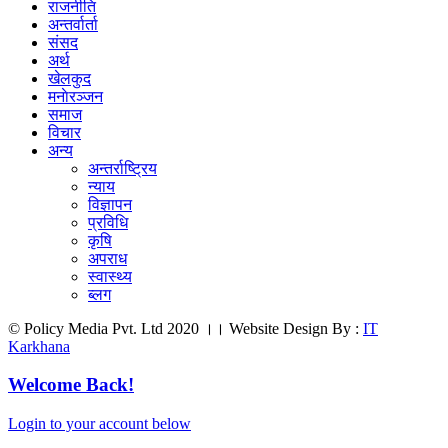
राजनीति
अन्तर्वार्ता
संसद
अर्थ
खेलकुद
मनाेरञ्जन
समाज
विचार
अन्य
अन्तर्राष्ट्रिय
न्याय
विज्ञापन
प्रविधि
कृषि
अपराध
स्वास्थ्य
ब्लग
© Policy Media Pvt. Ltd 2020 ।। Website Design By :
IT
Karkhana
Welcome Back!
Login to your account below