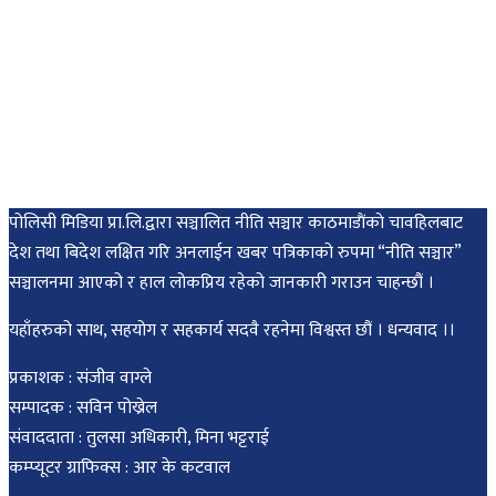
पोलिसी मिडिया प्रा.लि.द्वारा सञ्चालित नीति सञ्चार काठमाडाैंकाे चावहिलबाट
देश तथा बिदेश लक्षित गरि अनलाईन खबर पत्रिकाको रुपमा “नीति सञ्चार”
सञ्चालनमा आएको र हाल लोकप्रिय रहेको जानकारी गराउन चाहन्छौं ।
यहाँहरुको साथ, सहयोग र सहकार्य सदवै रहनेमा विश्वस्त छौं । धन्यवाद ।।
प्रकाशक : संजीव वाग्ले
सम्पादक : सविन पोख्रेल
संवाददाता : तुलसा अधिकारी, मिना भट्टराई
कम्प्यूटर ग्राफिक्स : आर के कटवाल