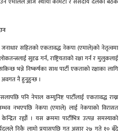
नाउन एमालेले आज स्थायी कमिटी र संसदीय दलको बैठक
वान
जनाधार सहितको एकतावद्ध नेकपा (एमाले)को नेतृत्वमा
लोकतन्त्रलाई सुदृढ गर्न, राष्ट्रियताको रक्षा गर्न र मुलुकलाई
न्छ भन्ने निष्कर्षका साथ पार्टी एकताको रक्षाका लागि
वगत नै हुनुुहुन्छ ।
ापछि पनि नेपाल कम्युनिष्ट पार्टीलाई एकतावद्ध राख्न
 सम्भव नभएपछि नेकपा (एमाले) लाई नेकपाको विरासत
द्रित रह्यौं । यस क्रममा पार्टीभित्र उत्पन्न समस्याको
दलले निकै लामो प्रयासपछि गत असार २७ गते १० बुँदे