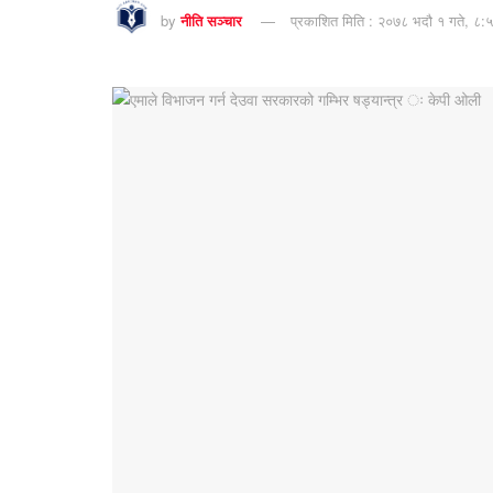
by
नीति सञ्चार
प्रकाशित मिति : २०७८ भदौ १ गते, ८:५