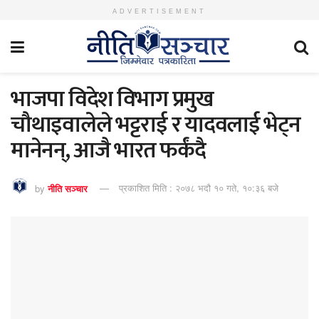
ADVERTISEMENT
भाजपा विदेश विभाग प्रमुख
चौथाइवालेले भट्टराई र यादवलाई भेट्न
मानेनन्, आजै भारत फर्कंदै
by
नीति सञ्चार
प्रकाशित मिति : २०७८ भदौ १० गते, १०:३६ बजे