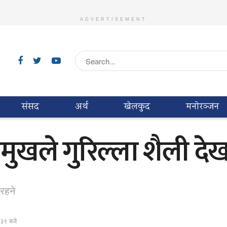
ADVERTISEMENT
संसद
अर्थ
खेलकुद
मनाेरञ्जन
मुखले गुरिल्ला शैली दे
रहने
:३९ बजे