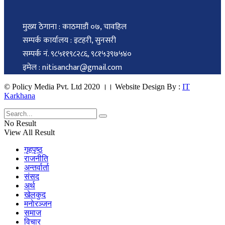
मुख्य ठेगाना : काठमाडौं ०७, चावहिल
सम्पर्क कार्यालय : इटहरी, सुनसरी
सम्पर्क नं. ९८५११९८२८६, ९८१५३९७५४०
इमेल : nitisanchar@gmail.com
© Policy Media Pvt. Ltd 2020 ।। Website Design By :
IT
Karkhana
No Result
View All Result
गृहपृष्ठ
राजनीति
अन्तर्वार्ता
संसद
अर्थ
खेलकुद
मनाेरञ्जन
समाज
विचार