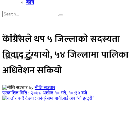
ब्लग
कांग्रेसले थप ५ जिल्लाको सदस्यता
No Result
विवाद टुंग्यायो, ५४ जिल्लामा पालिका
View All Result
अधिवेशन सकियो
by
नीति सञ्चार
प्रकाशित मिति : २०७८ अशोज १० गते, १०:३५ बजे