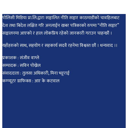
पोलिसी मिडिया प्रा.लि.द्वारा सञ्चालित नीति सञ्चार काठमाडाैंकाे चावहिलबाट
देश तथा बिदेश लक्षित गरि अनलाईन खबर पत्रिकाको रुपमा “नीति सञ्चार”
सञ्चालनमा आएको र हाल लोकप्रिय रहेको जानकारी गराउन चाहन्छौं ।
यहाँहरुको साथ, सहयोग र सहकार्य सदवै रहनेमा विश्वस्त छौं । धन्यवाद ।।
प्रकाशक : संजीव वाग्ले
सम्पादक : सविन पोख्रेल
संवाददाता : तुलसा अधिकारी, मिना भट्टराई
कम्प्यूटर ग्राफिक्स : आर के कटवाल