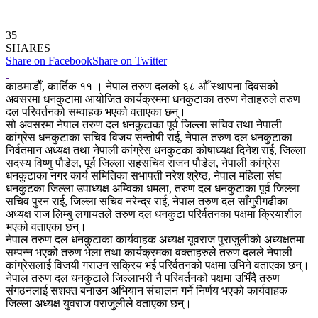
35
SHARES
Share on Facebook
Share on Twitter
काठमाडाैँ, कार्तिक ११ । नेपाल तरुण दलको ६८ औँ स्थापना दिवसको
अवसरमा धनकुटामा आयोजित कार्यक्रममा धनकुटाका तरुण नेताहरुले तरुण
दल परिवर्तनको सम्वाहक भएको वताएका छन्।
सो अवसरमा नेपाल तरुण दल धनकुटाका पूर्व जिल्ला सचिव तथा नेपाली
कांग्रेस धनकुटाका सचिव विजय सन्तोषी राई, नेपाल तरुण दल धनकुटाका
निर्वतमान अध्यक्ष तथा नेपाली कांग्रेस धनकुटका कोषाध्यक्ष दिनेश राई, जिल्ला
सदस्य विष्णु पौडेल, पूर्व जिल्ला सहसचिव राजन पौडेल, नेपाली कांग्रेस
धनकुटाका नगर कार्य समितिका सभापती नरेश श्रेष्ठ, नेपाल महिला संघ
धनकुटका जिल्ला उपाध्यक्ष अम्विका धमला, तरुण दल धनकुटाका पूर्व जिल्ला
सचिव पुरन राई, जिल्ला सचिव नरेन्द्र राई, नेपाल तरुण दल साँगुरीगढीका
अध्यक्ष राज लिम्बु लगायतले तरुण दल धनकुटा परिर्वतनका पक्षमा क्रियाशील
भएको वताएका छन्।
नेपाल तरुण दल धनकुटाका कार्यवाहक अध्यक्ष यूवराज पुराजुलीको अध्यक्षतमा
सम्पन्न भएको तरुण भेला तथा कार्यक्रमका वक्ताहरुले तरुण दलले नेपाली
कांग्रेसलाई विजयी गराउन सक्रिय भई परिर्वतनको पक्षमा उभिने वताएका छन्।
नेपाल तरुण दल धनकुटाले जिल्लाभरी नै परिवर्तनको पक्षमा उभिँदै तरुण
संगठनलाई सशक्त बनाउन अभियान संचालन गर्ने निर्णय भएको कार्यवाहक
जिल्ला अध्यक्ष युवराज पराजुलीले वताएका छन्।