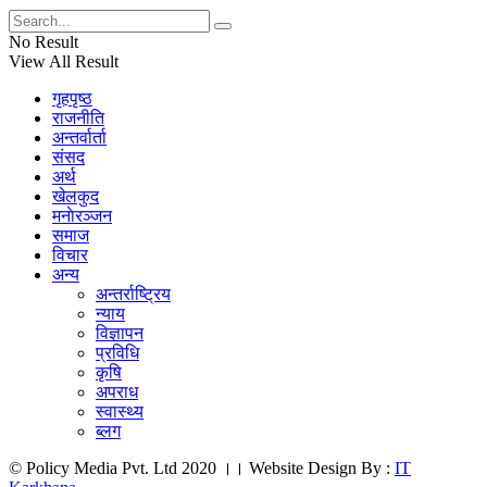
No Result
View All Result
गृहपृष्ठ
राजनीति
अन्तर्वार्ता
संसद
अर्थ
खेलकुद
मनाेरञ्जन
समाज
विचार
अन्य
अन्तर्राष्ट्रिय
न्याय
विज्ञापन
प्रविधि
कृषि
अपराध
स्वास्थ्य
ब्लग
© Policy Media Pvt. Ltd 2020 ।। Website Design By :
IT