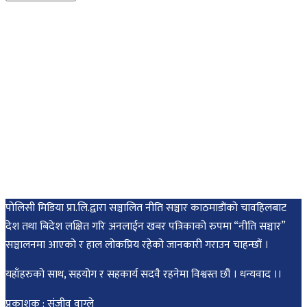
पोलिसी मिडिया प्रा.लि.द्वारा सञ्चालित नीति सञ्चार काठमाडाैंकाे चावहिलबाट
देश तथा बिदेश लक्षित गरि अनलाईन खबर पत्रिकाको रुपमा “नीति सञ्चार”
सञ्चालनमा आएको र हाल लोकप्रिय रहेको जानकारी गराउन चाहन्छौं ।
यहाँहरुको साथ, सहयोग र सहकार्य सदवै रहनेमा विश्वस्त छौं । धन्यवाद ।।
प्रकाशक : संजीव वाग्ले