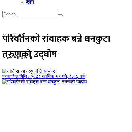
ब्लग
परिवर्तनकाे संवाहक बन्ने धनकुटा
No Result
तरुणको उद्घाेष
View All Result
by
नीति सञ्चार
प्रकाशित मिति : २०७८ कार्तिक ११ गते, ८:५६ बजे