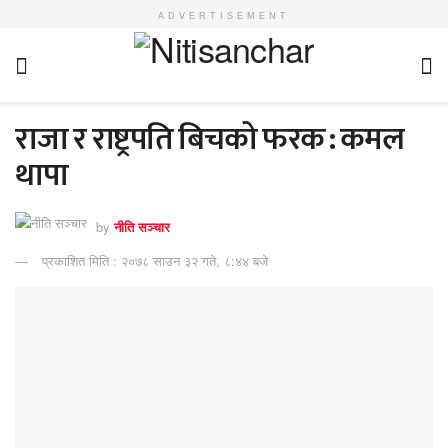
ADVERTISEMENT
राजा र राष्ट्रपति बिचको फरक : कमल
थापा
by
नीति सञ्चार
प्रकाशित मिति : २०७८ साउन ३२ गते, ८:४४ बजे