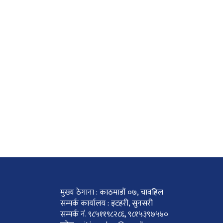
मुख्य ठेगाना : काठमाडौं ०७, चावहिल
सम्पर्क कार्यालय : इटहरी, सुनसरी
सम्पर्क नं. ९८५११९८२८६, ९८१५३९७५४०