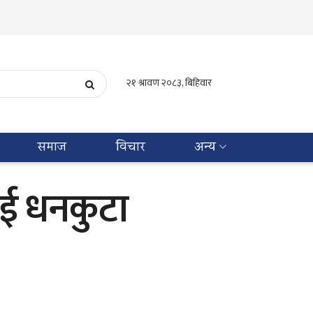
समाज
विचार
अन्य
ाई धनकुटा