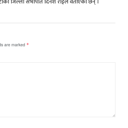
कुटाका जिल्ला सभापति दिनेश राईले वताएका छन् ।
lds are marked
*