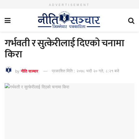
ADVERTISEMENT
गर्भवती र सुत्केरीलाई दिएको चनामा
किरा
by
नीति सञ्चार
प्रकाशित मिति : २०७८ भदौ २० गते, ८:२१ बजे