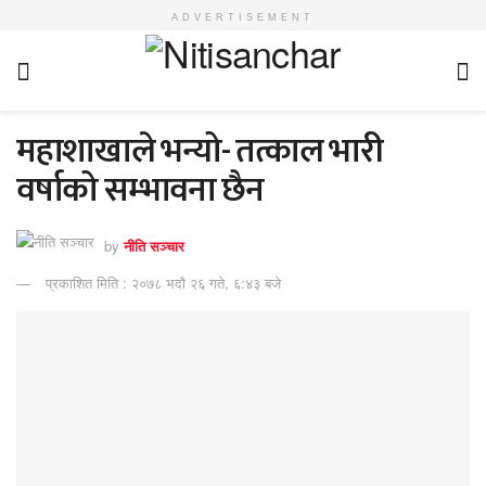
ADVERTISEMENT
महाशाखाले भन्यो- तत्काल भारी
वर्षाको सम्भावना छैन
by
नीति सञ्चार
प्रकाशित मिति : २०७८ भदौ २६ गते, ६:४३ बजे