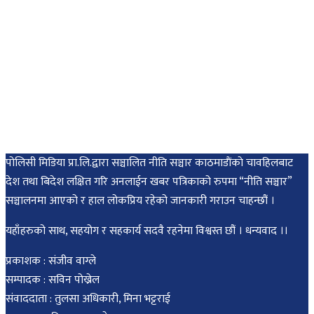
पोलिसी मिडिया प्रा.लि.द्वारा सञ्चालित नीति सञ्चार काठमाडाैंकाे चावहिलबाट
देश तथा बिदेश लक्षित गरि अनलाईन खबर पत्रिकाको रुपमा “नीति सञ्चार”
सञ्चालनमा आएको र हाल लोकप्रिय रहेको जानकारी गराउन चाहन्छौं ।
यहाँहरुको साथ, सहयोग र सहकार्य सदवै रहनेमा विश्वस्त छौं । धन्यवाद ।।
प्रकाशक : संजीव वाग्ले
सम्पादक : सविन पोख्रेल
संवाददाता : तुलसा अधिकारी, मिना भट्टराई