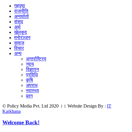
गृहपृष्ठ
राजनीति
अन्तर्वार्ता
संसद
अर्थ
खेलकुद
मनाेरञ्जन
समाज
विचार
अन्य
अन्तर्राष्ट्रिय
न्याय
विज्ञापन
प्रविधि
कृषि
अपराध
स्वास्थ्य
ब्लग
© Policy Media Pvt. Ltd 2020 ।। Website Design By :
IT
Karkhana
Welcome Back!