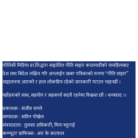
पोलिसी मिडिया प्रा.लि.द्वारा सञ्चालित नीति सञ्चार काठमाडाैंकाे चावहिलबाट
देश तथा बिदेश लक्षित गरि अनलाईन खबर पत्रिकाको रुपमा “नीति सञ्चार”
सञ्चालनमा आएको र हाल लोकप्रिय रहेको जानकारी गराउन चाहन्छौं ।
यहाँहरुको साथ, सहयोग र सहकार्य सदवै रहनेमा विश्वस्त छौं । धन्यवाद ।।
प्रकाशक : संजीव वाग्ले
सम्पादक : सविन पोख्रेल
संवाददाता : तुलसा अधिकारी, मिना भट्टराई
कम्प्यूटर ग्राफिक्स : आर के कटवाल