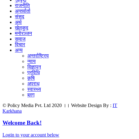
राजनीति
अन्तर्वार्ता
संसद
अर्थ
खेलकुद
मनाेरञ्जन
समाज
विचार
अन्य
अन्तर्राष्ट्रिय
न्याय
विज्ञापन
प्रविधि
कृषि
अपराध
स्वास्थ्य
ब्लग
© Policy Media Pvt. Ltd 2020 ।। Website Design By :
IT
Karkhana
Welcome Back!
Login to your account below