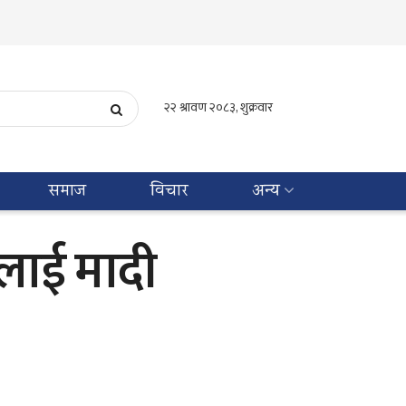
समाज
विचार
अन्य
रलाई मादी