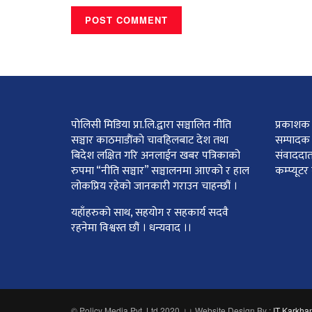
पोलिसी मिडिया प्रा.लि.द्वारा सञ्चालित नीति
प्रकाशक :
सञ्चार काठमाडाैंकाे चावहिलबाट देश तथा
सम्पादक 
बिदेश लक्षित गरि अनलाईन खबर पत्रिकाको
संवाददात
रुपमा “नीति सञ्चार” सञ्चालनमा आएको र हाल
कम्प्यूट
लोकप्रिय रहेको जानकारी गराउन चाहन्छौं ।
यहाँहरुको साथ, सहयोग र सहकार्य सदवै
रहनेमा विश्वस्त छौं । धन्यवाद ।।
© Policy Media Pvt. Ltd 2020 ।। Website Design By :
IT Karkha