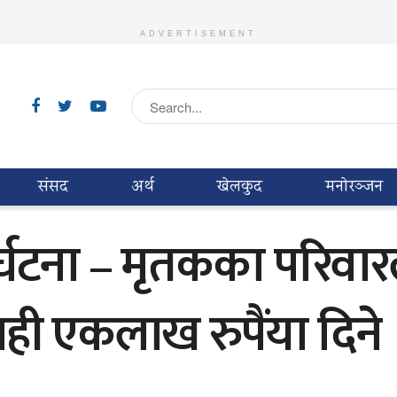
ADVERTISEMENT
संसद
अर्थ
खेलकुद
मनाेरञ्जन
्घटना – मृतकका परिवा
ी एकलाख रुपैंया दिने