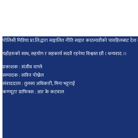
पोलिसी मिडिया प्रा.लि.द्वारा सञ्चालित नीति सञ्चार काठमाडाैंकाे चावहिलबाट
यहाँहरुको साथ, सहयोग र सहकार्य सदवै रहनेमा विश्वस्त छौं । धन्यवाद ।।
प्रकाशक : संजीव वाग्ले
सम्पादक : सविन पोख्रेल
संवाददाता : तुलसा अधिकारी, मिना भट्टराई
कम्प्यूटर ग्राफिक्स : आर के कटवाल