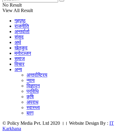
No Result
View All Result
गृहपृष्ठ
राजनीति
अन्तर्वार्ता
संसद
अर्थ
खेलकुद
मनाेरञ्जन
समाज
विचार
अन्य
अन्तर्राष्ट्रिय
न्याय
विज्ञापन
प्रविधि
कृषि
अपराध
स्वास्थ्य
ब्लग
© Policy Media Pvt. Ltd 2020 ।। Website Design By :
IT
Karkhana