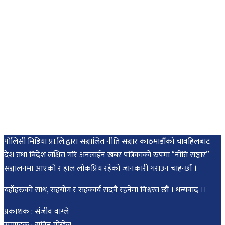
पोलिसी मिडिया प्रा.लि.द्वारा सञ्चालित नीति सञ्चार काठमाडाैंकाे चावहिलबाट
देश तथा बिदेश लक्षित गरि अनलाईन खबर पत्रिकाको रुपमा “नीति सञ्चार”
सञ्चालनमा आएको र हाल लोकप्रिय रहेको जानकारी गराउन चाहन्छौं ।
यहाँहरुको साथ, सहयोग र सहकार्य सदवै रहनेमा विश्वस्त छौं । धन्यवाद ।।
प्रकाशक : संजीव वाग्ले