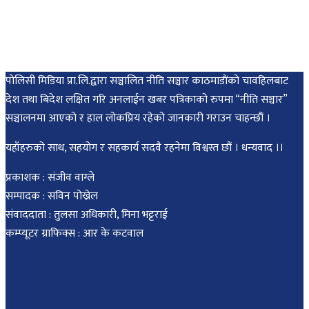
पोलिसी मिडिया प्रा.लि.द्वारा सञ्चालित नीति सञ्चार काठमाडाैंकाे चावहिलबाट
देश तथा बिदेश लक्षित गरि अनलाईन खबर पत्रिकाको रुपमा “नीति सञ्चार”
सञ्चालनमा आएको र हाल लोकप्रिय रहेको जानकारी गराउन चाहन्छौं ।
यहाँहरुको साथ, सहयोग र सहकार्य सदवै रहनेमा विश्वस्त छौं । धन्यवाद ।।
प्रकाशक : संजीव वाग्ले
सम्पादक : सविन पोख्रेल
संवाददाता : तुलसा अधिकारी, मिना भट्टराई
कम्प्यूटर ग्राफिक्स : आर के कटवाल