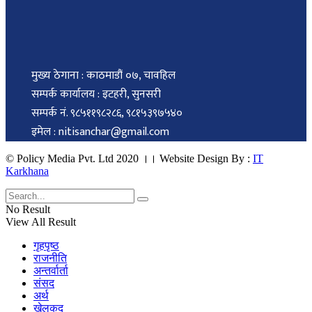
मुख्य ठेगाना : काठमाडौं ०७, चावहिल
सम्पर्क कार्यालय : इटहरी, सुनसरी
सम्पर्क नं. ९८५११९८२८६, ९८१५३९७५४०
इमेल : nitisanchar@gmail.com
© Policy Media Pvt. Ltd 2020 ।। Website Design By :
IT
Karkhana
No Result
View All Result
गृहपृष्ठ
राजनीति
अन्तर्वार्ता
संसद
अर्थ
खेलकुद