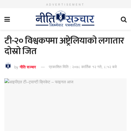
ADVERTISEMENT
टी-२० विश्वकपमा अष्ट्रेलियाकाे लगातार
दाेस्राे जित
by
नीति सञ्चार
प्रकाशित मिति : २०७८ कार्तिक १२ गते, ८:५२ बजे