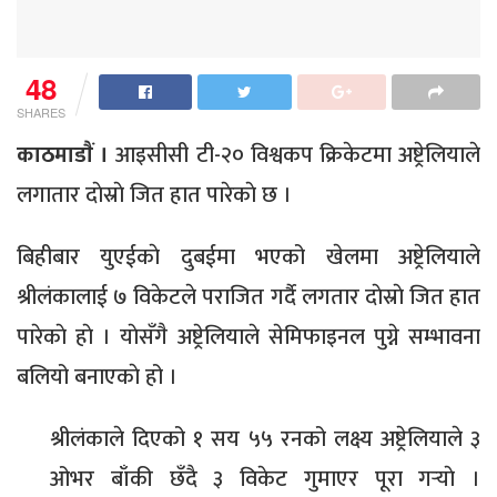
48
SHARES
काठमाडाैं ।
आइसीसी टी-२० विश्वकप क्रिकेटमा अष्ट्रेलियाले
लगातार दाेस्राे जित हात पारेकाे छ ।
बिहीबार युएईकाे दुबईमा भएको खेलमा अष्ट्रेलियाले
श्रीलंकालाई ७ विकेटले पराजित गर्दै लगतार दाेस्राे जित हात
पारेकाे हाे । याेसँगै अष्ट्रेलियाले सेमिफाइनल पुग्ने सम्भावना
बलियो बनाएकाे हो ।
श्रीलंकाले दिएको १ सय ५५ रनको लक्ष्य अष्ट्रेलियाले ३
ओभर बाँकी छँदै ३ विकेट गुमाएर पूरा गर्‍याे ।