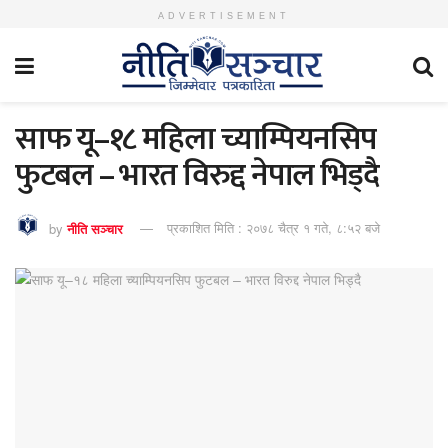
ADVERTISEMENT
साफ यू–१८ महिला च्याम्पियनसिप
फुटबल – भारत विरुद्द नेपाल भिड्दै
by
नीति सञ्चार
प्रकाशित मिति : २०७८ चैत्र १ गते, ८:५२ बजे