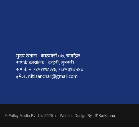
मुख्य ठेगाना : काठमाडौं ०७, चावहिल
सम्पर्क कार्यालय : इटहरी, सुनसरी
सम्पर्क नं. ९८५११९८२८६, ९८१५३९७५४०
इमेल : nitisanchar@gmail.com
© Policy Media Pvt. Ltd 2020 ।। Website Design By :
IT Karkhana