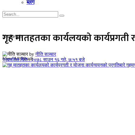
ब्लग
गृह मातहतका कार्यलयको कार्यप्रगती र
No Result
by
नीति सञ्चार
View All Result
प्रकाशित मिति : २०७८ साउन १६ गते, ७:५१ बजे