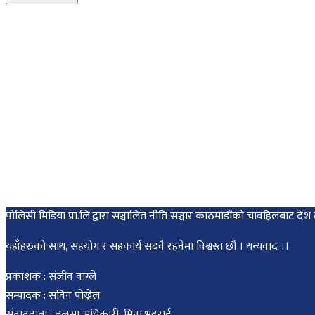
पोलिसी मिडिया प्रा.लि.द्वारा सञ्चालित नीति सञ्चार काठमाडाैंकाे चावहिलबाट
यहाँहरुको साथ, सहयोग र सहकार्य सदवै रहनेमा विश्वस्त छौं । धन्यवाद ।।
प्रकाशक : संजीव वाग्ले
सम्पादक : सविन पोख्रेल
संवाददाता : तुलसा अधिकारी, मिना भट्टराई