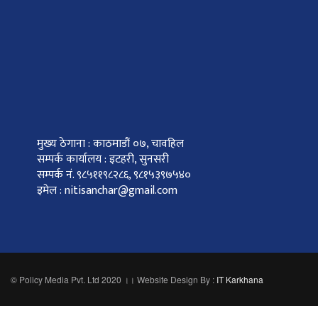
मुख्य ठेगाना : काठमाडौं ०७, चावहिल
सम्पर्क कार्यालय : इटहरी, सुनसरी
सम्पर्क नं. ९८५११९८२८६, ९८१५३९७५४०
इमेल : nitisanchar@gmail.com
© Policy Media Pvt. Ltd 2020 ।। Website Design By :
IT Karkhana