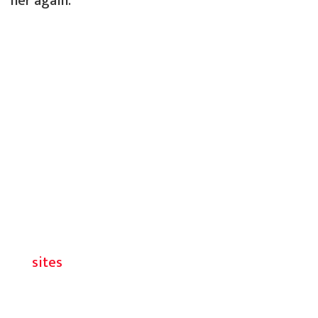
her again.
sites