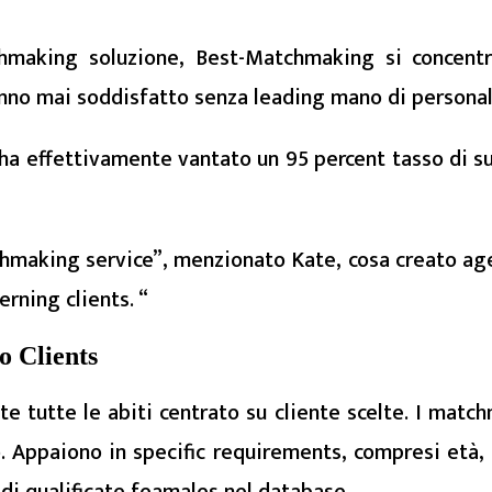
tchmaking soluzione, Best-Matchmaking si concen
no mai soddisfatto senza leading mano di personal
a effettivamente vantato un 95 percent tasso di su
hmaking service”, menzionato Kate, cosa creato age
rning clients. “
to Clients
utte le abiti centrato su cliente scelte. I matchm
. Appaiono in specific requirements, compresi età, 
di qualificate feamales nel database.