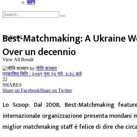
ब्लग
Best-Matchmaking: A Ukraine Wed
No Result
Over un decennio
View All Result
by
नीति सञ्चार
प्रकाशित मिति : २०७९ पुस २६ गते, ३:३८ बजे
22
SHARES
Share on Facebook
Share on Twitter
Lo Scoop: Dal 2008, Best-Matchmaking features
internazionale organizzazione presenta mondani ma
miglior matchmaking staff è felice di dire che circa